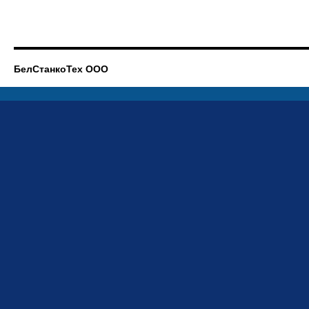
БелСтанкоТех ООО