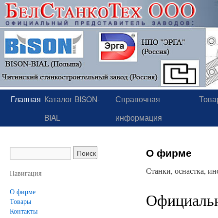
Главная
Каталог BISON-
Справочная
Това
BIAL
информация
О фирме
Станки, оснастка, и
Навигация
О фирме
Официальн
Товары
Контакты